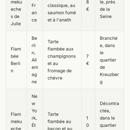
meku
8
le, près
Fr
classique, au
eche
€
de la
an
saumon fumé
s de
Seine
ce
et à l'aneth
Julie
Be
Branché
Tarte
rli
e, dans
Flam
flambée aux
n,
le
bée
champignons
7
All
quartier
Berli
et au
€
em
de
n
fromage de
ag
Kreuzber
chèvre
ne
g
Ne
w
Décontra
Yo
ctée,
Flam
Tarte
rk,
1
dans le
meku
flambée au
Ét
0
quartier
eche
bacon et au