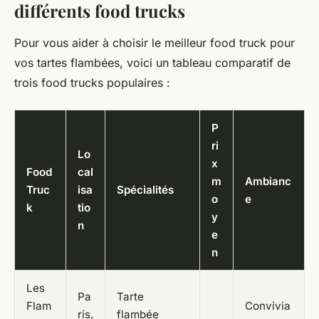
différents food trucks
Pour vous aider à choisir le meilleur food truck pour
vos tartes flambées, voici un tableau comparatif de
trois food trucks populaires :
P
ri
Lo
x
Food
cal
m
Ambianc
Truc
isa
Spécialités
o
e
k
tio
y
n
e
n
Les
Pa
Tarte
Flam
Convivia
ris,
flambée