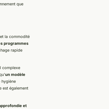
ronnement que
 et la commodité
es programmes
échage rapide
eil complexe
qu'
un modèle
e hygiène
ce est également
approfondie et