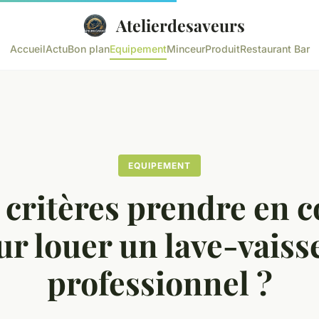
Atelierdesaveurs
Accueil
Actu
Bon plan
Equipement
Minceur
Produit
Restaurant Bar
EQUIPEMENT
 critères prendre en 
ur louer un lave-vaisse
professionnel ?