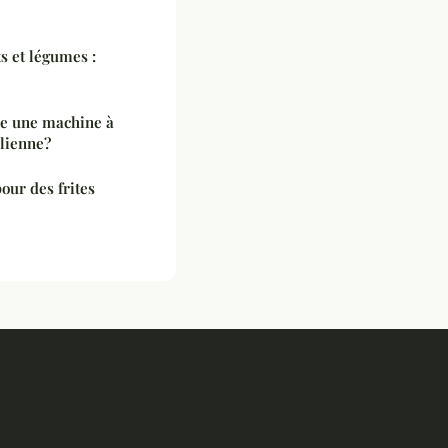
s et légumes :
tre une machine à
alienne?
our des frites