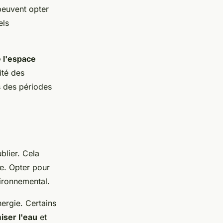
 peuvent opter
els
e l'espace
ité des
rs des périodes
blier. Cela
ée. Opter pour
vironnemental.
ergie. Certains
ser l'eau
et