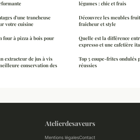
erformante
légumes : chic et frais
ntages d'une trancheuse
Découvrez les meubles fruit
ur votre cuisine
fraîcheur et style
 four à pizza à bois pour
Quelle est la différence en
expresso et une cafetière it
 extracteur de jus à vis
Top 5 coupe-frites ondulés p
meilleure conservation des
réussies
Atelierdesaveurs
Mentions légales
Contact