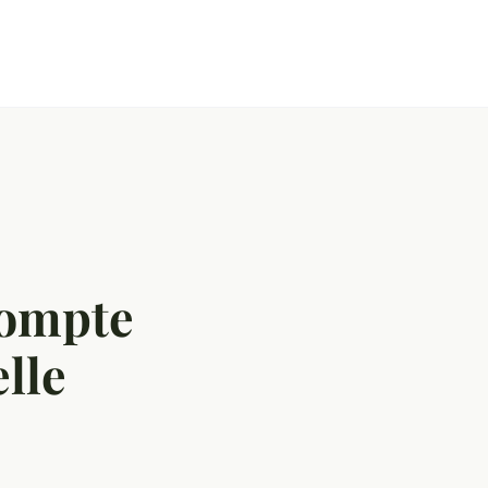
compte
lle