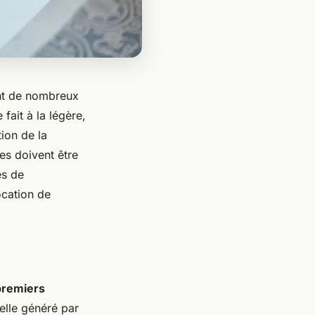
nt de nombreux
fait à la légère,
tion de la
res doivent être
es de
ocation de
premiers
elle généré par