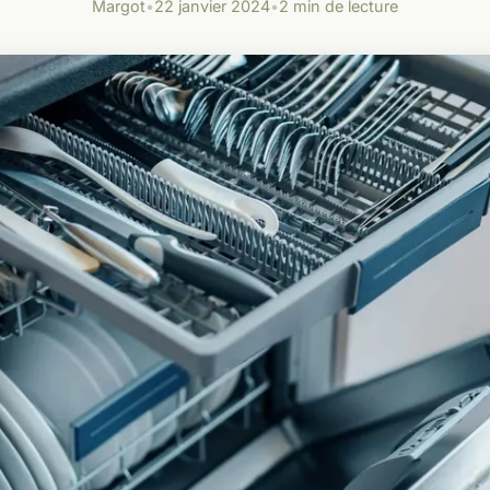
Margot
•
22 janvier 2024
•
2 min de lecture